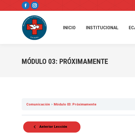
Facebook
Instagram
page
page
opens
opens
INICIO
INSTITUCIONAL
EC
in
in
new
new
window
window
MÓDULO 03: PRÓXIMAMENTE
Comunicación
Módulo 03: Próximamente
Anterior Lección