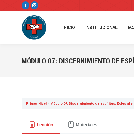
Facebook
Instagram
page
page
opens
opens
INICIO
INSTITUCIONAL
EC
in
in
new
new
window
window
MÓDULO 07: DISCERNIMIENTO DE ESPÍ
Primer Nivel
Módulo 07: Discernimiento de espíritus: Eclesial y
Lección
Materiales