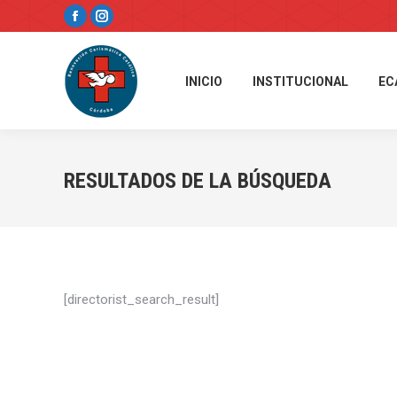
Facebook
Instagram
page
page
opens
opens
INICIO
INSTITUCIONAL
EC
in
in
new
new
window
window
RESULTADOS DE LA BÚSQUEDA
[directorist_search_result]