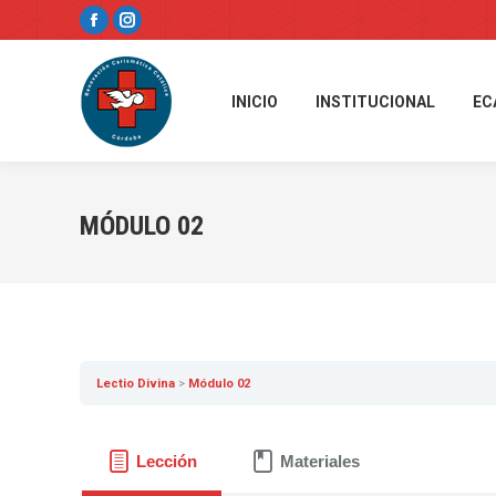
Facebook
Instagram
page
page
opens
opens
INICIO
INSTITUCIONAL
EC
in
in
new
new
window
window
MÓDULO 02
Lectio Divina
Módulo 02
Lección
Materiales